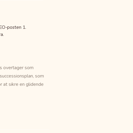
EO-posten 1.
a.
us overtager som
 successionsplan, som
at sikre en glidende