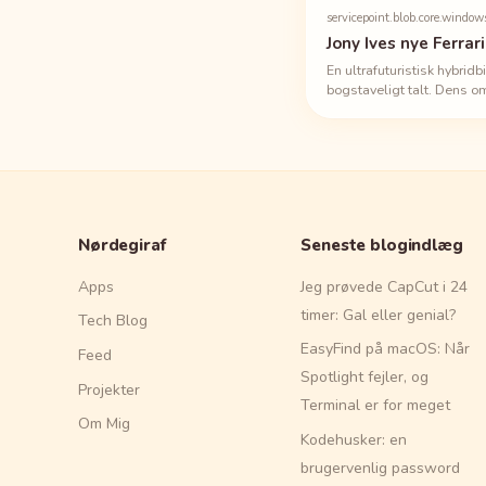
servicepoint.blob.core.window
Jony Ives nye Ferra
En ultrafuturistisk hybri
bogstaveligt talt. Dens o
idé om biler, design og r
Nørdegiraf
Seneste blogindlæg
Apps
Jeg prøvede CapCut i 24
timer: Gal eller genial?
Tech Blog
EasyFind på macOS: Når
Feed
Spotlight fejler, og
Projekter
Terminal er for meget
Om Mig
Kodehusker: en
brugervenlig password