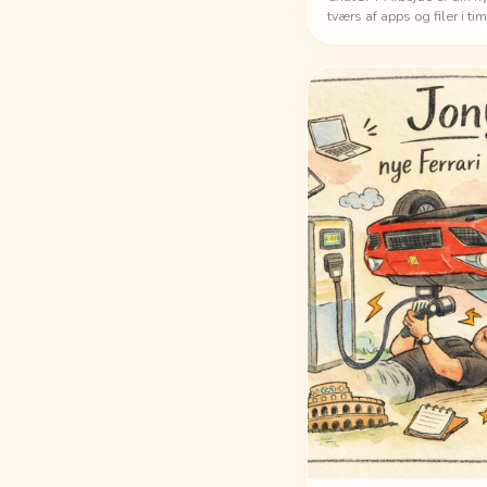
tværs af apps og filer i t
forvandler mål til færdig
på desktop.