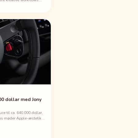
 Logic Pro og Pixelmator
— hurtigere.
.000 dollar med Jony
Luce til ca. 640.000 dollar,
sus møder Apple-æstetik –
ende som prisen.