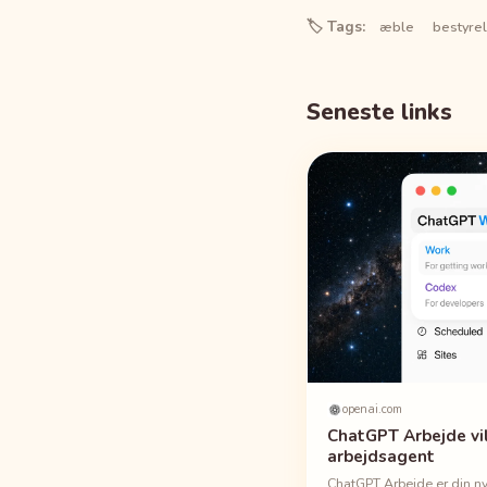
🏷️ Tags:
æble
bestyre
Seneste links
openai.com
ChatGPT Arbejde vi
arbejdsagent
ChatGPT Arbejde er din ny