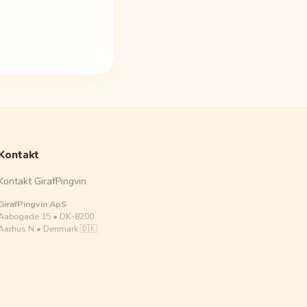
Kontakt
Kontakt GirafPingvin
GirafPingvin ApS
Aabogade 15 • DK-8200
Aarhus N • Denmark 🇩🇰