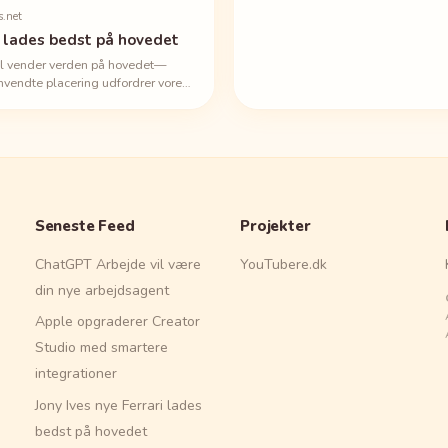
s.net
ri lades bedst på hovedet
dbil vender verden på hovedet—
mvendte placering udfordrer vores
egler på én gang.
Seneste Feed
Projekter
ChatGPT Arbejde vil være
YouTubere.dk
din nye arbejdsagent
Apple opgraderer Creator
Studio med smartere
integrationer
Jony Ives nye Ferrari lades
bedst på hovedet