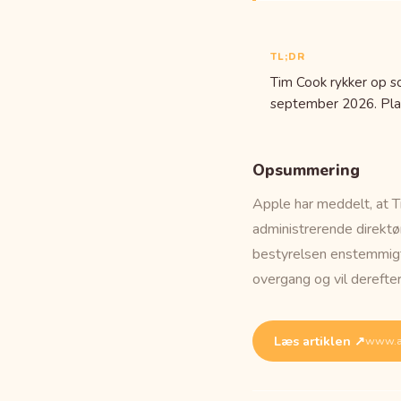
TL;DR
Tim Cook rykker op 
september 2026. Plan
Opsummering
Apple har meddelt, at T
administrerende direktø
bestyrelsen enstemmigt
overgang og vil derefte
Læs artiklen ↗
www.a