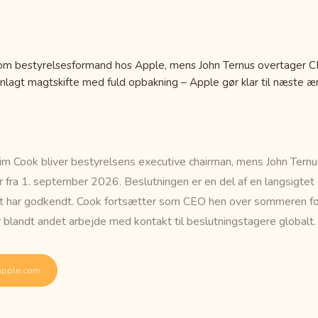
som bestyrelsesformand hos Apple, mens John Ternus overtager C
lagt magtskifte med fuld opbakning – Apple gør klar til næste ær
im Cook bliver bestyrelsens executive chairman, mens John Tern
r fra 1. september 2026. Beslutningen er en del af en langsigtet
 har godkendt. Cook fortsætter som CEO hen over sommeren for 
r blandt andet arbejde med kontakt til beslutningstagere globalt.
pple.com