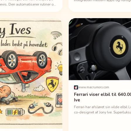
imevis. Den automatiserer rutiner og
Nye værktøjer i bl.a. Final Cut Pro,
t arbejde—hurtigere, smartere og
Pro gør det lettere at skabe mere 
www.macrumors.com
Ferrari viser elbil til 640
Ive
Ferrari har afsløret sin vilde elbil 
co-designet af Jony Ive. Superluk
og ja, den er lige så opsigtsvækk