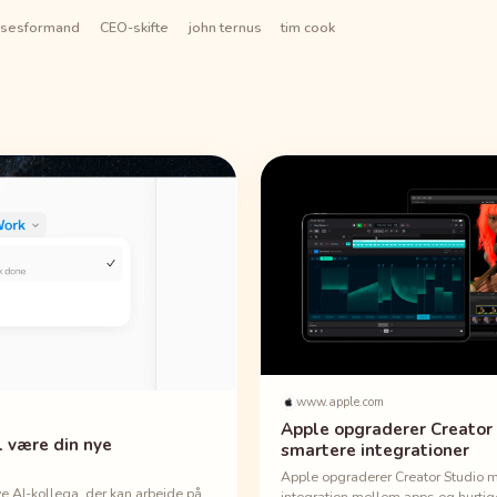
lsesformand
CEO-skifte
john ternus
tim cook
www.apple.com
Apple opgraderer Creator
l være din nye
smartere integrationer
Apple opgraderer Creator Studio m
e AI-kollega, der kan arbejde på
integration mellem apps og hurtig