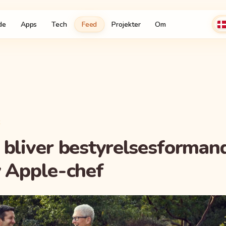
de
Apps
Tech
Feed
Projekter
Om
K
bliver bestyrelsesformand
y Apple-chef