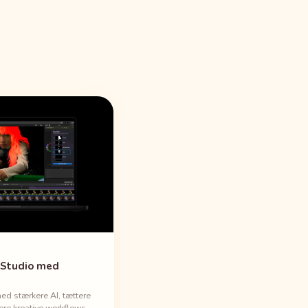
 Studio med
ed stærkere AI, tættere
ere kreative workflows.